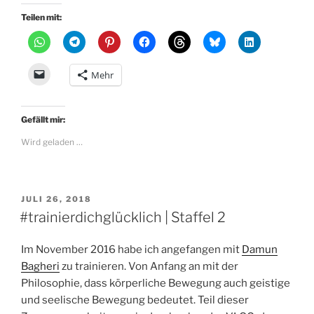
Teilen mit:
Mehr
Gefällt mir:
Wird geladen …
VERÖFFENTLICHT
JULI 26, 2018
AM
#trainierdichglücklich | Staffel 2
Im November 2016 habe ich angefangen mit
Damun
Bagheri
zu trainieren. Von Anfang an mit der
Philosophie, dass körperliche Bewegung auch geistige
und seelische Bewegung bedeutet. Teil dieser