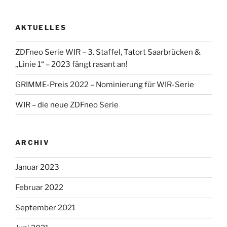
lorrisandreblazejewski
lorris_andre
lorrisofficial
lorris+tv
auf
auf
auf
auf
Facebook
Twitter
Instagram
YouTube
AKTUELLES
anzeigen
anzeigen
anzeigen
anzeigen
ZDFneo Serie WIR – 3. Staffel, Tatort Saarbrücken &
„Linie 1“ – 2023 fängt rasant an!
GRIMME-Preis 2022 – Nominierung für WIR-Serie
WIR – die neue ZDFneo Serie
ARCHIV
Januar 2023
Februar 2022
September 2021