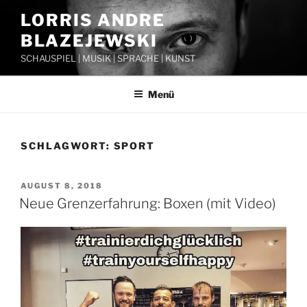
Zum
LORRIS ANDRE
Inhalt
BLAZEJEWSKI
springen
SCHAUSPIEL | MUSIK | SPRACHE | KUNST
Menü
SCHLAGWORT:
SPORT
VERÖFFENTLICHT
AUGUST 8, 2018
AM
Neue Grenzerfahrung: Boxen (mit Video)