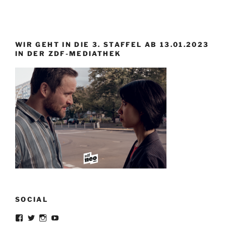
WIR GEHT IN DIE 3. STAFFEL AB 13.01.2023
IN DER ZDF-MEDIATHEK
SOCIAL
Profil
Profil
Profil
Profil
von
von
von
von