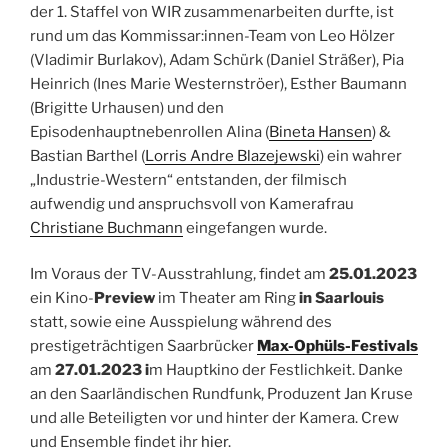
der 1. Staffel von WIR zusammenarbeiten durfte, ist
rund um das Kommissar:innen-Team von L
eo Hölzer
(Vladimir Burlakov), Adam Schürk (Daniel Sträßer), Pia
Heinrich (Ines Marie Westernströer), Esther Baumann
(Brigitte Urhausen) und den
Episodenhauptnebenrollen Alina (
Bineta Hansen
) &
Bastian Barthel (
Lorris Andre Blazejewski
) ein wahrer
„Industrie-Western“ entstanden, der filmisch
aufwendig und anspruchsvoll von Kamerafrau
Christiane Buchmann
eingefangen wurde.
Im Voraus der TV-Ausstrahlung, findet am
25.01.2023
ein Kino-
Preview
im Theater am Ring
in Saarlouis
statt, sowie eine Ausspielung während des
prestigeträchtigen Saarbrücker
Max-Ophüls-Festivals
am
27.01.2023 i
m Hauptkino der Festlichkeit. Danke
an den Saarländischen Rundfunk, Produzent Jan Kruse
und alle Beteiligten vor und hinter der Kamera. Crew
und Ensemble findet ihr
hier
.