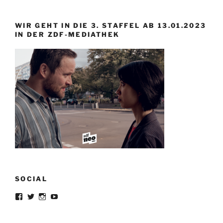
WIR GEHT IN DIE 3. STAFFEL AB 13.01.2023
IN DER ZDF-MEDIATHEK
SOCIAL
Profil
Profil
Profil
Profil
von
von
von
von
lorrisandreblazejewski
lorris_andre
lorrisofficial
lorris+tv
auf
auf
auf
auf