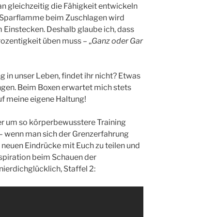
n gleichzeitig die Fähigkeit entwickeln
e Sparflamme beim Zuschlagen wird
m Einstecken. Deshalb glaube ich, dass
ozentigkeit üben muss – „
Ganz oder Gar
 in unser Leben, findet ihr nicht? Etwas
gen. Beim Boxen erwartet mich stets
f meine eigene Haltung!
er um so körperbewusstere Training
 – wenn man sich der Grenzerfahrung
se neuen Eindrücke mit Euch zu teilen und
spiration beim Schauen der
erdichglücklich, Staffel 2: