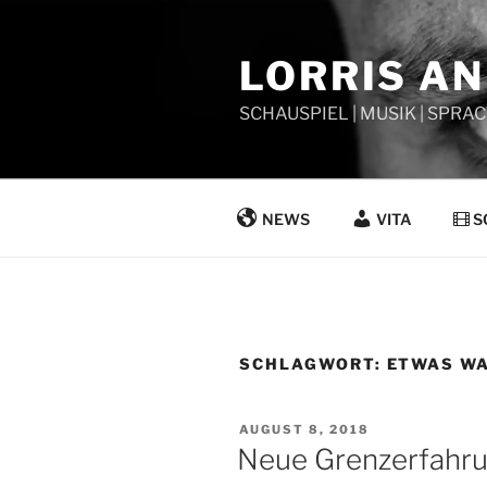
Zum
Inhalt
LORRIS A
springen
SCHAUSPIEL | MUSIK | SPRAC
NEWS
VITA
S
SCHLAGWORT:
ETWAS W
VERÖFFENTLICHT
AUGUST 8, 2018
AM
Neue Grenzerfahrun