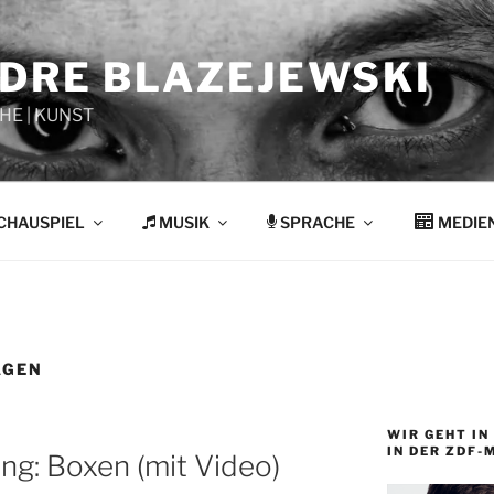
NDRE BLAZEJEWSKI
HE | KUNST
CHAUSPIEL
MUSIK
SPRACHE
MEDIE
AGEN
WIR GEHT IN 
IN DER ZDF-
g: Boxen (mit Video)