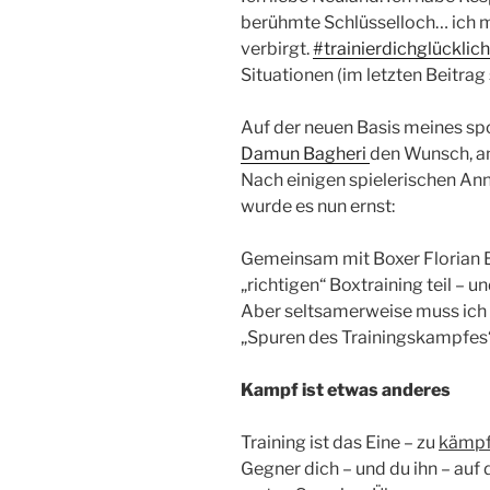
berühmte Schlüsselloch… ich m
verbirgt.
#trainierdichglücklich
Situationen (im letzten Beitrag
Auf der neuen Basis meines spor
Damun Bagheri
den Wunsch, an
Nach einigen spielerischen An
wurde es nun ernst:
Gemeinsam mit Boxer Florian 
„richtigen“ Boxtraining teil – un
Aber seltsamerweise muss ich
„Spuren des Trainingskampfes“
Kampf ist etwas anderes
Training ist das Eine – zu
kämp
Gegner dich – und du ihn – auf d