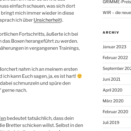
GRIMME-Preis 
uss einfach schauen, was sich dort
WIR – die neue
bringt mich immer wieder in diese
 sprach ich über
Unsicherheit
).
ARCHIV
tlichen Fortschritts, äußerte ich bei
 das Boxen herangeführt zu werden.
Januar 2023
näherungen in vergangenen Trainings,
Februar 2022
September 20
Borchert nahm ich an meinem ersten
d ich kann Euch sagen, ja, es ist hart!
Juni 2021
 dabei schmunzeln und spüre den
 gerne nach.
April 2020
März 2020
Februar 2020
fen
bedeutet tatsächlich, dass dein
Juli 2019
ie Bretter schicken willst. Selbst in den