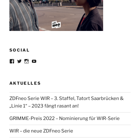
SOCIAL
Profil
Profil
Profil
Profil
von
von
von
von
lorrisandreblazejewski
lorris_andre
lorrisofficial
lorris+tv
auf
auf
auf
auf
Facebook
Twitter
Instagram
YouTube
AKTUELLES
anzeigen
anzeigen
anzeigen
anzeigen
ZDFneo Serie WIR – 3. Staffel, Tatort Saarbrücken &
„Linie 1“ – 2023 fängt rasant an!
GRIMME-Preis 2022 – Nominierung für WIR-Serie
WIR – die neue ZDFneo Serie