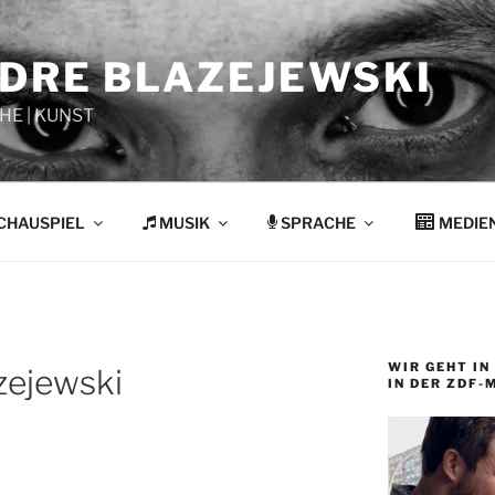
NDRE BLAZEJEWSKI
HE | KUNST
CHAUSPIEL
MUSIK
SPRACHE
MEDIE
WIR GEHT IN 
zejewski
IN DER ZDF-