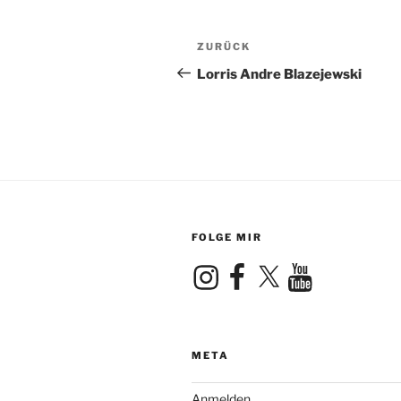
Beitragsnavigation
Vorheriger
ZURÜCK
Beitrag
Lorris Andre Blazejewski
FOLGE MIR
Instagram
Facebook
X
YouTube
META
Anmelden