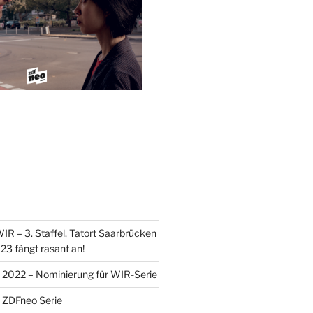
ofil
on
lazejewski
dre
official
rris+tv
f
gram
ouTube
gen
nzeigen
IR – 3. Staffel, Tatort Saarbrücken
023 fängt rasant an!
2022 – Nominierung für WIR-Serie
 ZDFneo Serie