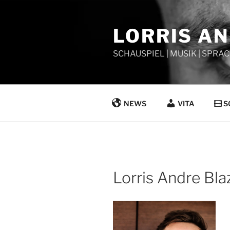
Zum
Inhalt
LORRIS A
springen
SCHAUSPIEL | MUSIK | SPRAC
NEWS
VITA
S
Lorris Andre Bla