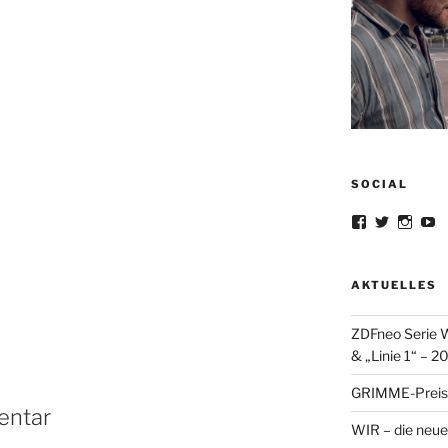
SOCIAL
Profil
Profil
Profil
Pr
von
von
von
v
lorrisandreb
lorris_an
lorris
lo
auf
auf
auf
au
Facebook
Twitter
Insta
Y
AKTUELLES
anzeigen
anzeigen
anzei
a
ZDFneo Serie W
& „Linie 1“ – 2
GRIMME-Preis 
entar
WIR – die neue