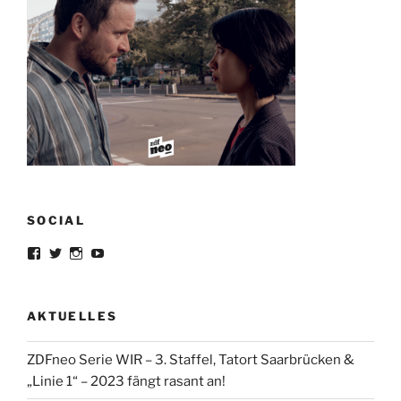
SOCIAL
Profil
Profil
Profil
Profil
von
von
von
von
lorrisandreblazejewski
lorris_andre
lorrisofficial
lorris+tv
auf
auf
auf
auf
Facebook
Twitter
Instagram
YouTube
AKTUELLES
anzeigen
anzeigen
anzeigen
anzeigen
ZDFneo Serie WIR – 3. Staffel, Tatort Saarbrücken &
„Linie 1“ – 2023 fängt rasant an!