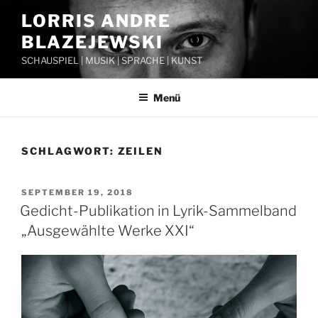
Zum
LORRIS ANDRE
Inhalt
BLAZEJEWSKI
springen
SCHAUSPIEL | MUSIK | SPRACHE | KUNST
Menü
SCHLAGWORT:
ZEILEN
VERÖFFENTLICHT
SEPTEMBER 19, 2018
AM
Gedicht-Publikation in Lyrik-Sammelband
„Ausgewählte Werke XXI“