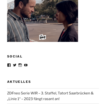
SOCIAL
Profil
Profil
Profil
Profil
von
von
von
von
lorrisandreblazejewski
lorris_andre
lorrisofficial
lorris+tv
auf
auf
auf
auf
Facebook
Twitter
Instagram
YouTube
AKTUELLES
anzeigen
anzeigen
anzeigen
anzeigen
ZDFneo Serie WIR – 3. Staffel, Tatort Saarbrücken &
„Linie 1“ – 2023 fängt rasant an!