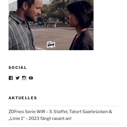
SOCIAL
Profil
Profil
Profil
Profil
von
von
von
von
lorrisandreblazejewski
lorris_andre
lorrisofficial
lorris+tv
auf
auf
auf
auf
Facebook
Twitter
Instagram
YouTube
AKTUELLES
anzeigen
anzeigen
anzeigen
anzeigen
ZDFneo Serie WIR – 3. Staffel, Tatort Saarbrücken &
„Linie 1“ – 2023 fängt rasant an!