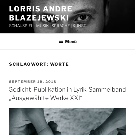
Zum
LORRIS ANDRE
Inhalt
BLAZEJEWSKI
springen
SCHAUSPIEL | MUSIK | SPRACHE | KUNST
Menü
SCHLAGWORT:
WORTE
VERÖFFENTLICHT
SEPTEMBER 19, 2018
AM
Gedicht-Publikation in Lyrik-Sammelband
„Ausgewählte Werke XXI“