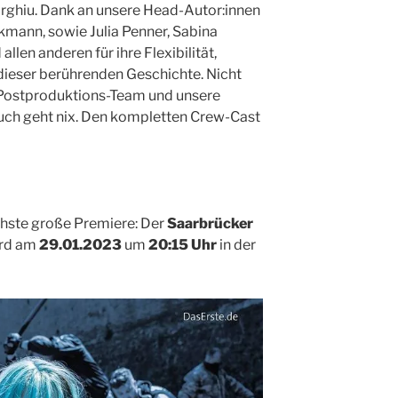
ghiu. Dank an unsere Head-Autor:innen
mann, sowie Julia Penner, Sabina
llen anderen für ihre Flexibilität,
dieser berührenden Geschichte. Nicht
 Postproduktions-Team und unsere
uch geht nix. Den kompletten Crew-Cast
ächste große Premiere: Der
Saarbrücker
rd am
29.01.2023
um
20:15 Uhr
in der