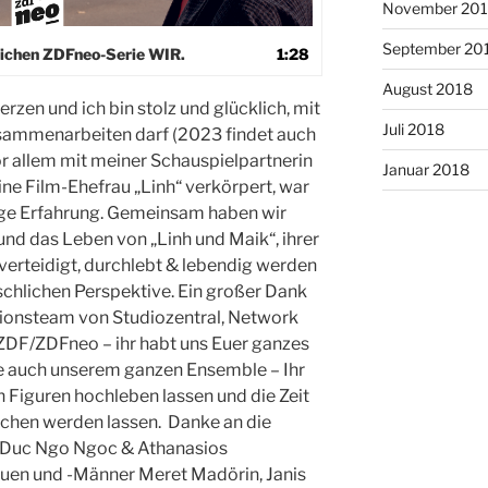
November 20
September 20
greichen ZDFneo-Serie WIR.
1:28
August 2018
erzen und ich bin stolz und glücklich, mit
Juli 2018
sammenarbeiten darf (2023 findet auch
 Vor allem mit meiner Schauspielpartnerin
Januar 2018
eine Film-Ehefrau „Linh“ verkörpert, war
tige Erfahrung. Gemeinsam haben wir
und das Leben von „Linh und Maik“, ihrer
 verteidigt, durchlebt & lebendig werden
nschlichen Perspektive. Ein großer Dank
ktionsteam von Studiozentral, Network
ZDF/ZDFneo – ihr habt uns Euer ganzes
e auch unserem ganzen Ensemble – Ihr
n Figuren hochleben lassen und die Zeit
ichen werden lassen. Danke an die
l, Duc Ngo Ngoc & Athanasios
uen und -Männer Meret Madörin, Janis