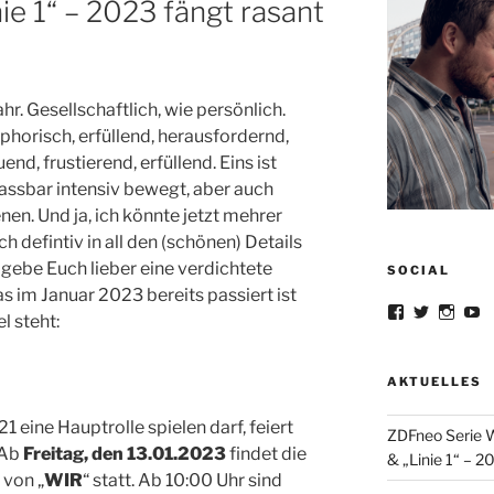
ie 1“ – 2023 fängt rasant
hr. Gesellschaftlich, wie persönlich.
uphorisch, erfüllend, herausfordernd,
nd, frustierend, erfüllend. Eins ist
fassbar intensiv bewegt, aber auch
en. Und ja, ich könnte jetzt mehrer
 defintiv in all den (schönen) Details
h gebe Euch lieber eine verdichtete
SOCIAL
im Januar 2023 bereits passiert ist
Profil
Profil
Profil
Pr
l steht:
von
von
von
v
lorrisandreb
lorris_an
lorris
lo
auf
auf
auf
au
Facebook
Twitter
Insta
Y
AKTUELLES
anzeigen
anzeigen
anzei
a
21 eine Hauptrolle spielen darf, feiert
ZDFneo Serie W
 Ab
Freitag, den 13.01.2023
findet die
& „Linie 1“ – 2
von „
WIR
“ statt. Ab 10:00 Uhr sind