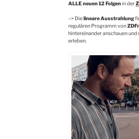
ALLE neuen 12 Folgen
in der
Z
–> Die
lineare Ausstrahlung
f
regulären Programm von
ZDF
hintereinander anschauen und 
erleben.
Video-
Player