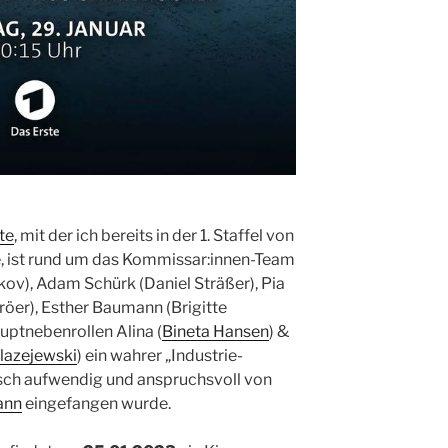
te
, mit der ich bereits in der 1. Staffel von
 ist rund um das Kommissar:innen-Team
kov), Adam Schürk (Daniel Sträßer), Pia
röer), Esther Baumann (Brigitte
ptnebenrollen Alina (
Bineta Hansen
) &
Blazejewski
) ein wahrer „Industrie-
isch aufwendig und anspruchsvoll von
ann
eingefangen wurde.