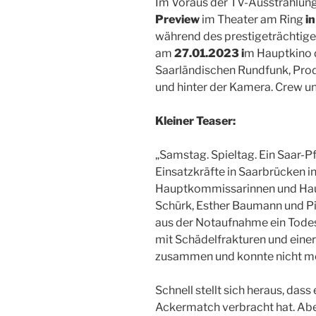
Im Voraus der TV-Ausstrahlung
Preview
im Theater am Ring
in
während des prestigeträchtig
am
27.01.2023 i
m Hauptkino d
Saarländischen Rundfunk, Produ
und hinter der Kamera. Crew u
Kleiner Teaser:
„Samstag. Spieltag. Ein Saar-P
Einsatzkräfte in Saarbrücken in
Hauptkommissarinnen und Ha
Schürk, Esther Baumann und Pi
aus der Notaufnahme ein Todes
mit Schädelfrakturen und eine
zusammen und konnte nicht me
Schnell stellt sich heraus, dass
Ackermatch verbracht hat. Aber