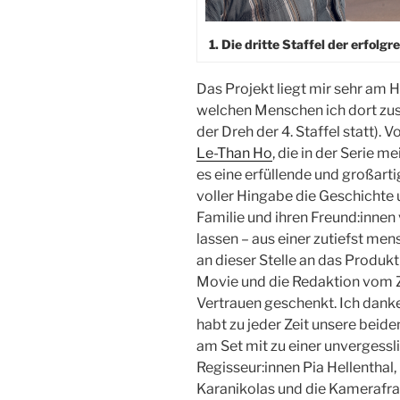
1. Die dritte Staffel der erfol
Das Projekt liegt mir sehr am H
welchen Menschen ich dort zu
der Dreh der 4. Staffel statt).
Le-Than Ho
, die in der Serie m
es eine erfüllende und großar
voller Hingabe die Geschichte 
Familie und ihren Freund:innen
lassen – aus einer zutiefst me
an dieser Stelle an das Produ
Movie und die Redaktion vom 
Vertrauen geschenkt. Ich dank
habt zu jeder Zeit unsere beide
am Set mit zu einer unvergessl
Regisseur:innen Pia Hellentha
Karanikolas und die Kamerafra