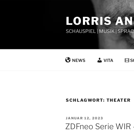
Zum
Inhalt
LORRIS A
springen
SCHAUSPIEL | MUSIK | SPRAC
NEWS
VITA
S
SCHLAGWORT:
THEATER
VERÖFFENTLICHT
JANUAR 12, 2023
AM
ZDFneo Serie WIR – 