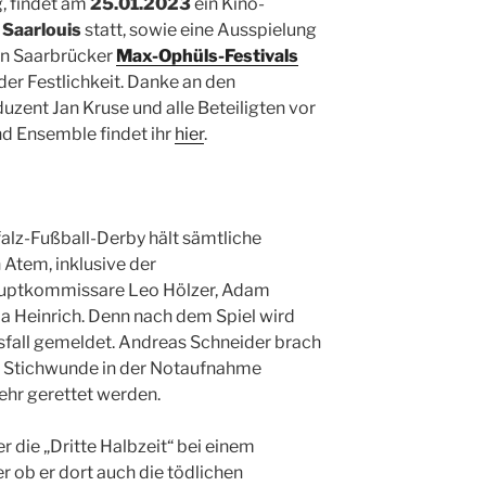
, findet am
25.01.2023
ein Kino-
 Saarlouis
statt, sowie eine Ausspielung
en Saarbrücker
Max-Ophüls-Festivals
er Festlichkeit. Danke an den
zent Jan Kruse und alle Beteiligten vor
nd Ensemble findet ihr
hier
.
falz-Fußball-Derby hält sämtliche
 Atem, inklusive der
uptkommissare Leo Hölzer, Adam
a Heinrich. Denn nach dem Spiel wird
fall gemeldet. Andreas Schneider brach
r Stichwunde in der Notaufnahme
hr gerettet werden.
 er die „Dritte Halbzeit“ bei einem
 ob er dort auch die tödlichen