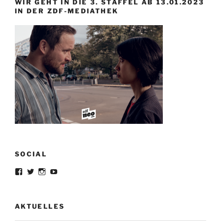
WIR GEHT IN DIE 3. STAFFEL AB 13.01.2023
IN DER ZDF-MEDIATHEK
SOCIAL
Profil
Profil
Profil
Profil
von
von
von
von
lorrisandreblazejewski
lorris_andre
lorrisofficial
lorris+tv
auf
auf
auf
auf
Facebook
Twitter
Instagram
YouTube
AKTUELLES
anzeigen
anzeigen
anzeigen
anzeigen