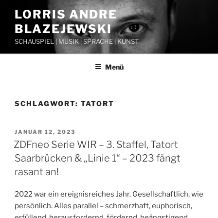
Zum
LORRIS ANDRE
Inhalt
BLAZEJEWSKI
springen
SCHAUSPIEL | MUSIK | SPRACHE | KUNST
Menü
SCHLAGWORT:
TATORT
VERÖFFENTLICHT
JANUAR 12, 2023
AM
ZDFneo Serie WIR – 3. Staffel, Tatort
Saarbrücken & „Linie 1“ – 2023 fängt
rasant an!
2022 war ein ereignisreiches Jahr. Gesellschaftlich, wie
persönlich. Alles parallel – schmerzhaft, euphorisch,
erfüllend, herausfordernd, fördernd, beängstigend,