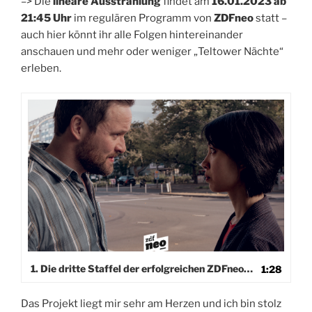
–> Die
lineare Ausstrahlung
findet am
16.01.2023 ab
21:45 Uhr
im regulären Programm von
ZDFneo
statt –
auch hier könnt ihr alle Folgen hintereinander
anschauen und mehr oder weniger „Teltower Nächte“
erleben.
Video-
Player
1. Die dritte Staffel der erfolgreichen ZDFneo-Serie WIR.
1:28
Das Projekt liegt mir sehr am Herzen und ich bin stolz