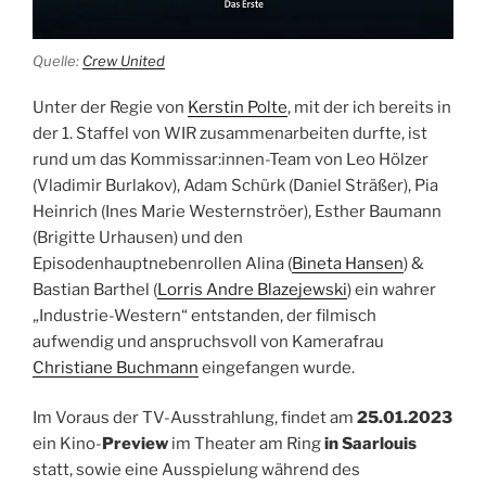
Quelle:
Crew United
Unter der Regie von
Kerstin Polte
, mit der ich bereits in
der 1. Staffel von WIR zusammenarbeiten durfte, ist
rund um das Kommissar:innen-Team von L
eo Hölzer
(Vladimir Burlakov), Adam Schürk (Daniel Sträßer), Pia
Heinrich (Ines Marie Westernströer), Esther Baumann
(Brigitte Urhausen) und den
Episodenhauptnebenrollen Alina (
Bineta Hansen
) &
Bastian Barthel (
Lorris Andre Blazejewski
) ein wahrer
„Industrie-Western“ entstanden, der filmisch
aufwendig und anspruchsvoll von Kamerafrau
Christiane Buchmann
eingefangen wurde.
Im Voraus der TV-Ausstrahlung, findet am
25.01.2023
ein Kino-
Preview
im Theater am Ring
in Saarlouis
statt, sowie eine Ausspielung während des