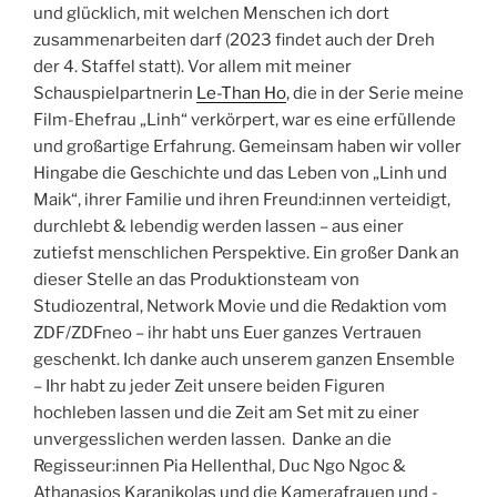
und glücklich, mit welchen Menschen ich dort
zusammenarbeiten darf (2023 findet auch der Dreh
der 4. Staffel statt). Vor allem mit meiner
Schauspielpartnerin
Le-Than Ho
, die in der Serie meine
Film-Ehefrau „Linh“ verkörpert, war es eine erfüllende
und großartige Erfahrung. Gemeinsam haben wir voller
Hingabe die Geschichte und das Leben von „Linh und
Maik“, ihrer Familie und ihren Freund:innen verteidigt,
durchlebt & lebendig werden lassen – aus einer
zutiefst menschlichen Perspektive. Ein großer Dank an
dieser Stelle an das Produktionsteam von
Studiozentral, Network Movie und die Redaktion vom
ZDF/ZDFneo – ihr habt uns Euer ganzes Vertrauen
geschenkt. Ich danke auch unserem ganzen Ensemble
– Ihr habt zu jeder Zeit unsere beiden Figuren
hochleben lassen und die Zeit am Set mit zu einer
unvergesslichen werden lassen. Danke an die
Regisseur:innen Pia Hellenthal, Duc Ngo Ngoc &
Athanasios Karanikolas und die Kamerafrauen und -