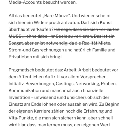
Media-Accounts besucht werden.
All das bedeutet „Bare Münze“. Und wieder scheint
sich hier ein Widerspruch aufzutun:
Darf sich Kunst
überhaupt verkaufen?
Ich sage, dass sie sich verkaufen
MUSS … ohne dabei ihr Seele zu verlieren. Das ist ein
Spagat, aber er ist notwendig, da die Realität Miete,
Strom-und Gasrechnungen und natürlich Familie und
Privatleben mit sich bringt.
Pragmatisch bedeutet das: Arbeit. Arbeit bedeutet vor
dem öffentlichen Auftritt vor allem Vorsprechen,
Initiativ-Bewerbungen, Castings, Networking, Proben,
Kommunikation und manchmal auch finanzielle
Investition – unwissend (und unsicher), ob sich der
Einsatz am Ende lohnen oder auszahlen wird. Zu Beginn
der eigenen Karriere zählen noch die Erfahrung und
Vita-Punkte, die man sich sichern kann, aber schnell
wird klar, dass man lernen muss, den eigenen Wert