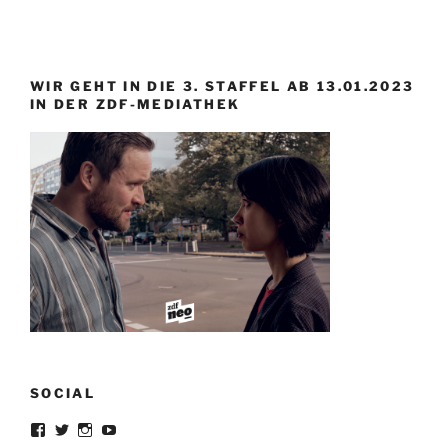
WIR GEHT IN DIE 3. STAFFEL AB 13.01.2023
IN DER ZDF-MEDIATHEK
SOCIAL
Profil
Profil
Profil
Profil
von
von
von
von