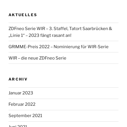
lorrisandreblazejewski
lorris_andre
lorrisofficial
lorris+tv
auf
auf
auf
auf
Facebook
Twitter
Instagram
YouTube
AKTUELLES
anzeigen
anzeigen
anzeigen
anzeigen
ZDFneo Serie WIR – 3. Staffel, Tatort Saarbrücken &
„Linie 1“ – 2023 fängt rasant an!
GRIMME-Preis 2022 – Nominierung für WIR-Serie
WIR – die neue ZDFneo Serie
ARCHIV
Januar 2023
Februar 2022
September 2021