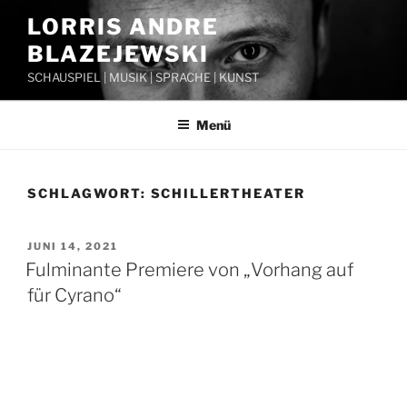
Zum
LORRIS ANDRE
Inhalt
BLAZEJEWSKI
springen
SCHAUSPIEL | MUSIK | SPRACHE | KUNST
Menü
SCHLAGWORT:
SCHILLERTHEATER
VERÖFFENTLICHT
JUNI 14, 2021
AM
Fulminante Premiere von „Vorhang auf
für Cyrano“