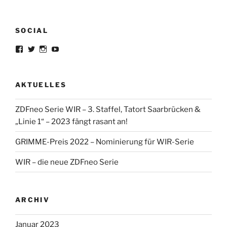
SOCIAL
Profil
Profil
Profil
Profil
von
von
von
von
lorrisandreblazejewski
lorris_andre
lorrisofficial
lorris+tv
auf
auf
auf
auf
Facebook
Twitter
Instagram
YouTube
AKTUELLES
anzeigen
anzeigen
anzeigen
anzeigen
ZDFneo Serie WIR – 3. Staffel, Tatort Saarbrücken &
„Linie 1“ – 2023 fängt rasant an!
GRIMME-Preis 2022 – Nominierung für WIR-Serie
WIR – die neue ZDFneo Serie
ARCHIV
Januar 2023