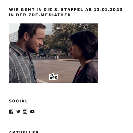
WIR GEHT IN DIE 3. STAFFEL AB 13.01.2023
IN DER ZDF-MEDIATHEK
SOCIAL
Profil
Profil
Profil
Profil
von
von
von
von
lorrisandreblazejewski
lorris_andre
lorrisofficial
lorris+tv
auf
auf
auf
auf
Facebook
Twitter
Instagram
YouTube
AKTUELLES