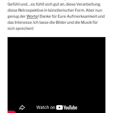
Gefühl und… es fühlt sich gut an, diese Verarbeitung,
diese Retrospektive in künstlerischer Form. Aber nun
genug der
Worte
! Danke für Eure Aufmerksamkeit und
das Interesse: Ich lasse die Bilder und die Musik für
sich sprechen!