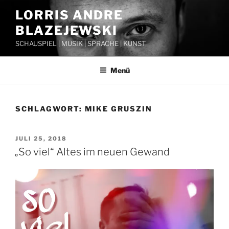
Zum
LORRIS ANDRE
Inhalt
BLAZEJEWSKI
springen
SCHAUSPIEL | MUSIK | SPRACHE | KUNST
Menü
SCHLAGWORT:
MIKE GRUSZIN
VERÖFFENTLICHT
JULI 25, 2018
AM
„So viel“ Altes im neuen Gewand