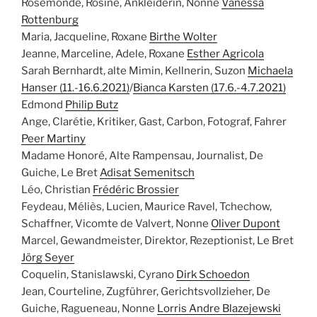
Rosemonde, Rosine, Ankleiderin, Nonne
Vanessa
Rottenburg
Maria, Jacqueline, Roxane
Birthe Wolter
Jeanne, Marceline, Adele, Roxane
Esther Agricola
Sarah Bernhardt, alte Mimin, Kellnerin, Suzon
Michaela
Hanser (11.-16.6.2021)
/
Bianca Karsten (17.6.-4.7.2021)
Edmond
Philip Butz
Ange, Clarétie, Kritiker, Gast, Carbon, Fotograf, Fahrer
Peer Martiny
Madame Honoré, Alte Rampensau, Journalist, De
Guiche, Le Bret
Adisat Semenitsch
Léo, Christian
Frédéric Brossier
Feydeau, Méliès, Lucien, Maurice Ravel, Tchechow,
Schaffner, Vicomte de Valvert, Nonne
Oliver Dupont
Marcel, Gewandmeister, Direktor, Rezeptionist, Le Bret
Jörg Seyer
Coquelin, Stanislawski, Cyrano
Dirk Schoedon
Jean, Courteline, Zugführer, Gerichtsvollzieher, De
Guiche, Ragueneau, Nonne
Lorris Andre Blazejewski