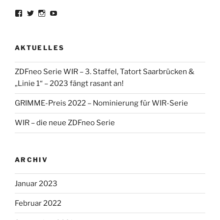
Profil
Profil
Profil
Profil
von
von
von
von
lorrisandreblazejewski
lorris_andre
lorrisofficial
lorris+tv
auf
auf
auf
auf
Facebook
Twitter
Instagram
YouTube
AKTUELLES
anzeigen
anzeigen
anzeigen
anzeigen
ZDFneo Serie WIR – 3. Staffel, Tatort Saarbrücken &
„Linie 1“ – 2023 fängt rasant an!
GRIMME-Preis 2022 – Nominierung für WIR-Serie
WIR – die neue ZDFneo Serie
ARCHIV
Januar 2023
Februar 2022