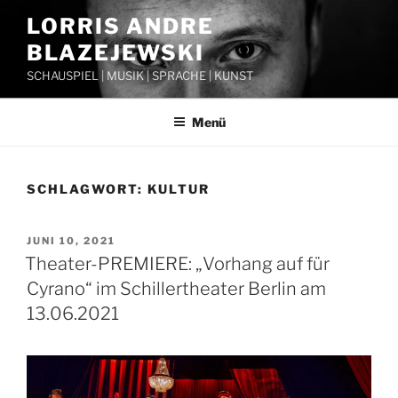
Zum
LORRIS ANDRE
Inhalt
BLAZEJEWSKI
springen
SCHAUSPIEL | MUSIK | SPRACHE | KUNST
Menü
SCHLAGWORT:
KULTUR
VERÖFFENTLICHT
JUNI 10, 2021
AM
Theater-PREMIERE: „Vorhang auf für
Cyrano“ im Schillertheater Berlin am
13.06.2021