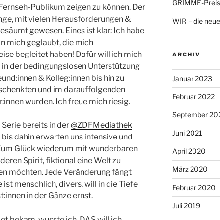
GRIMME-Preis 
Fernseh-Publikum zeigen zu können. Der
ange, mit vielen Herausforderungen &
WIR – die neue
säumt gewesen. Eines ist klar: Ich habe
an mich geglaubt, die mich
ise begleitet haben! Dafür will ich mich
ARCHIV
 in der bedingungslosen Unterstützung
eund:innen & Kolleg:innen bis hin zu
Januar 2023
n schenkten und im darauffolgenden
Februar 2022
innen wurden. Ich freue mich riesig.
September 20
erie bereits in der
@ZDFMediathek
Juni 2021
 bis dahin erwarten uns intensive und
 Zum Glück wiederum mit wunderbaren
April 2020
en Spirit, fiktional eine Welt zu
März 2020
eben möchten. Jede Veränderung fängt
ist menschlich, divers, will in die Tiefe
Februar 2020
:innen in der Gänze ernst.
Juli 2019
t bekam, wusste ich, DAS will ich