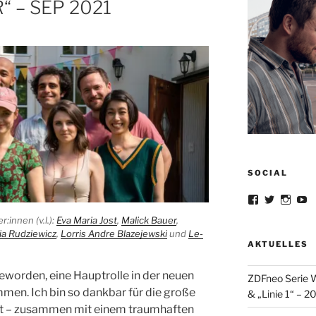
“ – SEP 2021
SOCIAL
Profil
Profil
Profil
Pr
von
von
von
v
r:innen (v.l.):
Eva Maria Jost
,
Malick Bauer
,
lorrisandreb
lorris_an
lorris
lo
auf
auf
auf
au
ia Rudziewicz
,
Lorris Andre Blazejewski
und
Le-
Facebook
Twitter
Insta
Y
AKTUELLES
anzeigen
anzeigen
anzei
a
geworden, eine Hauptrolle in der neuen
ZDFneo Serie W
men. Ich bin so dankbar für die große
& „Linie 1“ – 2
t – zusammen mit einem traumhaften