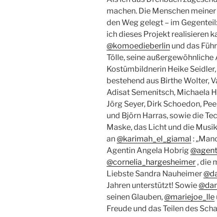
machen. Die Menschen meiner 
den Weg gelegt – im Gegenteil:
ich dieses Projekt realisieren 
@komoedieberlin
und das Füh
Tölle, seine außergewöhnliche A
Kostümbildnerin Heike Seidler,
bestehend aus Birthe Wolter, V
Adisat Semenitsch, Michaela Ha
Jörg Seyer, Dirk Schoedon, Peer
und Björn Harras, sowie die Tec
Maske, das Licht und die Musik
an
@karimah_el_giamal
: „Manc
Agentin Angela Hobrig
@agent
@cornelia_hargesheimer
, die 
Liebste Sandra Nauheimer
@da
Jahren unterstützt! Sowie
@dam
seinen Glauben,
@mariejoe_lle
Freude und das Teilen des Sch