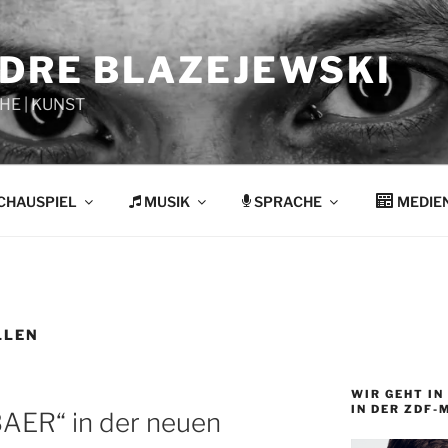
NDRE BLAZEJEWSKI
HE | KUNST
CHAUSPIEL
MUSIK
SPRACHE
MEDIE
LLEN
WIR GEHT IN 
IN DER ZDF-
BAER“ in der neuen