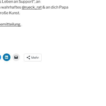
s Leben an Support“, an
n wahrhaftes
@rueck_rat
& an dich Papa
große Kunst.
emitteilung.
Mehr