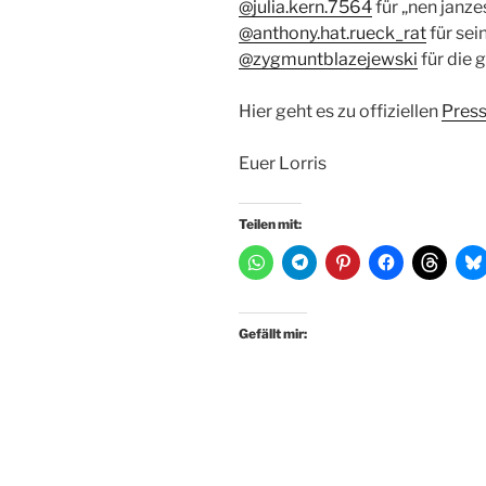
@julia.kern.7564
für „nen janze
@anthony.hat.rueck_rat
für sei
@zygmuntblazejewski
für die 
Hier geht es zu offiziellen
Press
Euer Lorris
Teilen mit:
Gefällt mir: