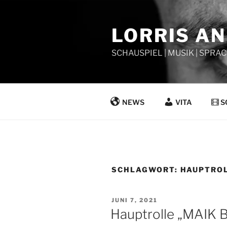
Zum
Inhalt
LORRIS A
springen
SCHAUSPIEL | MUSIK | SPRAC
NEWS
VITA
S
SCHLAGWORT:
HAUPTRO
VERÖFFENTLICHT
JUNI 7, 2021
AM
Hauptrolle „MAIK 