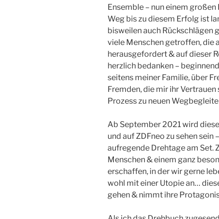
Ensemble – nun einem großen 
Weg bis zu diesem Erfolg ist l
bisweilen auch Rückschlägen ge
viele Menschen getroffen, die 
herausgefordert & auf dieser Re
herzlich bedanken – beginnend
seitens meiner Familie, über Fr
Fremden, die mir ihr Vertraue
Prozess zu neuen Wegbegleiter:
Ab September 2021 wird diese S
und auf ZDFneo zu sehen sein –
aufregende Drehtage am Set.
Menschen & einem ganz besonder
erschaffen, in der wir gerne l
wohl mit einer Utopie an… diese 
gehen & nimmt ihre Protagonist
Als ich das Drehbuch zugesende