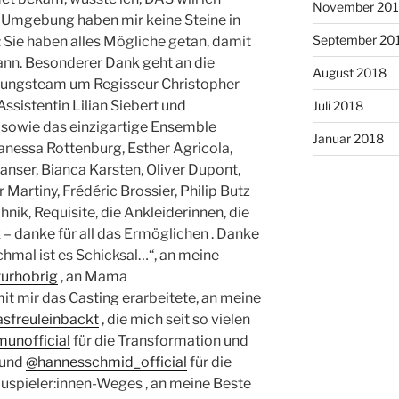
November 20
Umgebung haben mir keine Steine in
September 20
 Sie haben alles Mögliche getan, damit
kann. Besonderer Dank geht an die
August 2018
rungsteam um Regisseur Christopher
ssistentin Lilian Siebert und
Juli 2018
 sowie das einzigartige Ensemble
Januar 2018
anessa Rottenburg, Esther Agricola,
nser, Bianca Karsten, Oliver Dupont,
 Martiny, Frédéric Brossier, Philip Butz
hnik, Requisite, die Ankleiderinnen, die
 – danke für all das Ermöglichen . Danke
hmal ist es Schicksal…“, an meine
urhobrig
, an Mama
mit mir das Casting erarbeitete, an meine
sfreuleinbackt
, die mich seit so vielen
unofficial
für die Transformation und
und
@hannesschmid_official
für die
auspieler:innen-Weges , an meine Beste