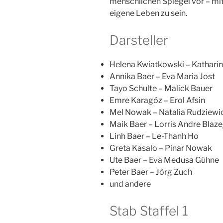
menschlichen Spiegel vor – mit
eigene Leben zu sein.
Darsteller
Helena Kwiatkowski – Kathari
Annika Baer – Eva Maria Jost
Tayo Schulte – Malick Bauer
Emre Karagöz – Erol Afsin
Mel Nowak – Natalia Rudziewi
Maik Baer – Lorris Andre Blaz
Linh Baer – Le-Thanh Ho
Greta Kasalo – Pinar Nowak
Ute Baer – Eva Medusa Gühne
Peter Baer – Jörg Zuch
und andere
Stab Staffel 1