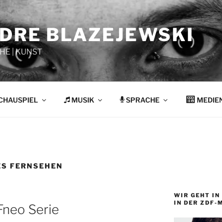
NDRE BLAZEJEWSKI
HE | KUNST
CHAUSPIEL
MUSIK
SPRACHE
MEDIE
S FERNSEHEN
WIR GEHT IN 
IN DER ZDF-
Fneo Serie