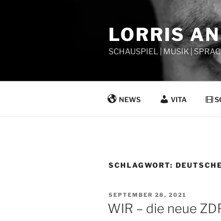
Zum
Inhalt
LORRIS A
springen
SCHAUSPIEL | MUSIK | SPRAC
NEWS
VITA
S
SCHLAGWORT:
DEUTSCHE
VERÖFFENTLICHT
SEPTEMBER 28, 2021
AM
WIR – die neue ZD