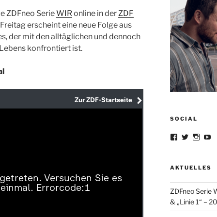
eue ZDFneo Serie
WIR
online in der
ZDF
Freitag erscheint eine neue Folge aus
s, der mit den alltäglichen und dennoch
ebens konfrontiert ist.
al
SOCIAL
Profil
Profil
Profil
Pr
von
von
von
v
lorrisandreb
lorris_an
lorris
lo
auf
auf
auf
au
Facebook
Twitter
Insta
Y
AKTUELLES
anzeigen
anzeigen
anzei
a
ZDFneo Serie W
& „Linie 1“ – 2