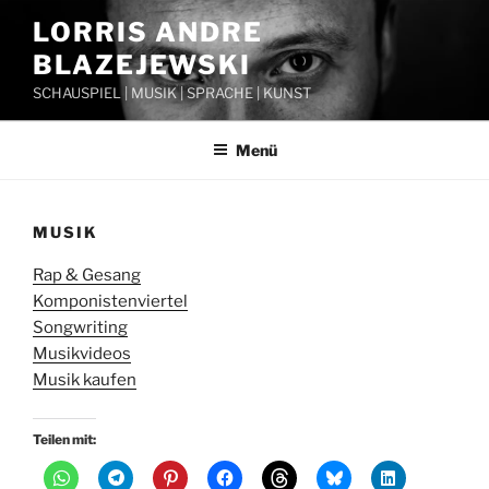
Zum
LORRIS ANDRE
Inhalt
BLAZEJEWSKI
springen
SCHAUSPIEL | MUSIK | SPRACHE | KUNST
Menü
MUSIK
Rap & Gesang
Komponistenviertel
Songwriting
Musikvideos
Musik kaufen
Teilen mit: